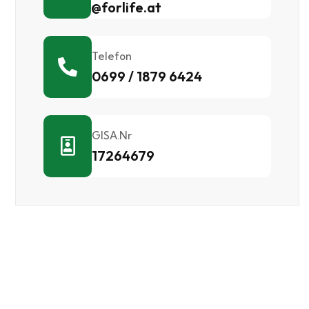
@forlife.at
Telefon
0699 / 1879 6424
GISA.Nr
17264679