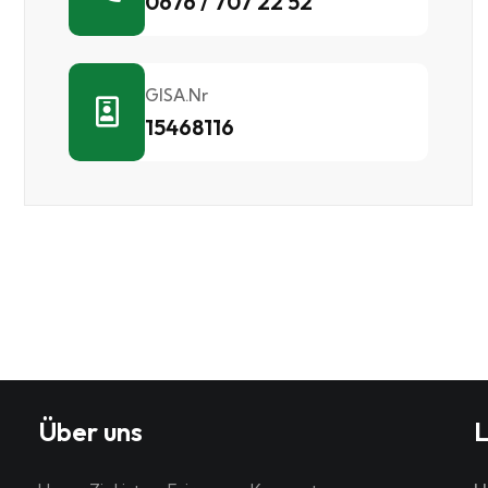
0676 / 707 22 52
GISA.Nr
15468116
Über uns
L